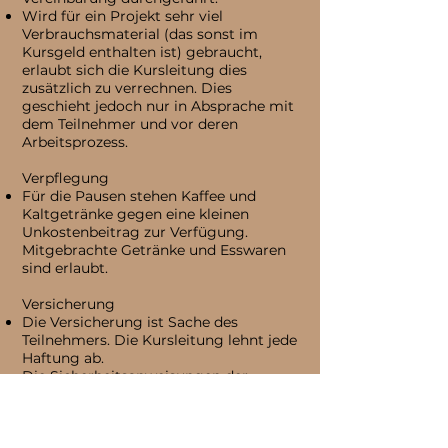
Wird für ein Projekt sehr viel
Verbrauchsmaterial (das sonst im
Kursgeld enthalten ist) gebraucht,
erlaubt sich die Kursleitung dies
zusätzlich zu verrechnen. Dies
geschieht jedoch nur in Absprache mit
dem Teilnehmer und vor deren
Arbeitsprozess.
Verpflegung
Für die Pausen stehen Kaffee und
Kaltgetränke gegen eine kleinen
Unkostenbeitrag zur Verfügung.
Mitgebrachte Getränke und Esswaren
sind erlaubt.
Versicherung
Die Versicherung ist Sache des
Teilnehmers. Die Kursleitung lehnt jede
Haftung ab.
Die Sicherheitsanweisungen der
Kursleitung sind zu befolgen. Das
Tragen von geschlossenen Schuhen ist
obligatorisch. Sämtliche nötige