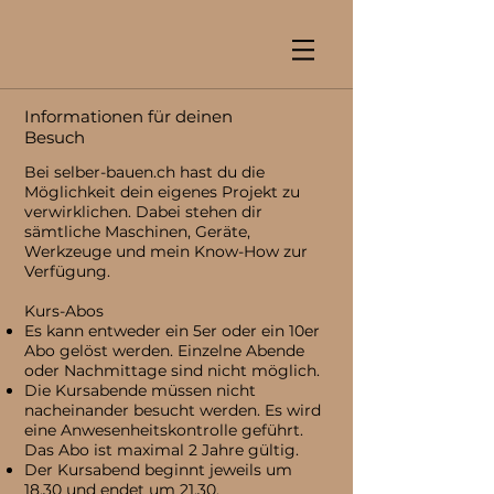
Informationen für deinen
Besuch
Bei selber-bauen.ch hast du die
Möglichkeit dein eigenes Projekt zu
verwirklichen. Dabei stehen dir
sämtliche Maschinen, Geräte,
Werkzeuge und mein Know-How zur
Verfügung.
Kurs-Abos
Es kann entweder ein 5er oder ein 10er
Abo gelöst werden. Einzelne Abende
oder Nachmittage sind nicht möglich.
Die Kursabende müssen nicht
nacheinander besucht werden. Es wird
eine Anwesenheitskontrolle geführt.
Das Abo ist maximal 2 Jahre gültig.
Der Kursabend beginnt jeweils um
18.30 und endet um 21.30.